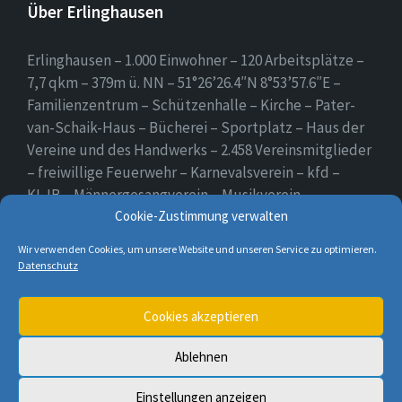
Über Erlinghausen
Erlinghausen – 1.000 Einwohner – 120 Arbeitsplätze –
7,7 qkm – 379m ü. NN – 51°26’26.4″N 8°53’57.6″E –
Familienzentrum – Schützenhalle – Kirche – Pater-
van-Schaik-Haus – Bücherei – Sportplatz – Haus der
Vereine und des Handwerks – 2.458 Vereinsmitglieder
– freiwillige Feuerwehr – Karnevalsverein – kfd –
KLJB – Männergesangverein – Musikverein –
Schützenverein – Sportverein – Use Erlingsen – das
Cookie-Zustimmung verwalten
Dorf auf der Höhe.
Wir verwenden Cookies, um unsere Website und unseren Service zu optimieren.
Datenschutz
E-
Cookies akzeptieren
Mail
Ablehnen
© 2026 Erlinghausen
Einstellungen anzeigen