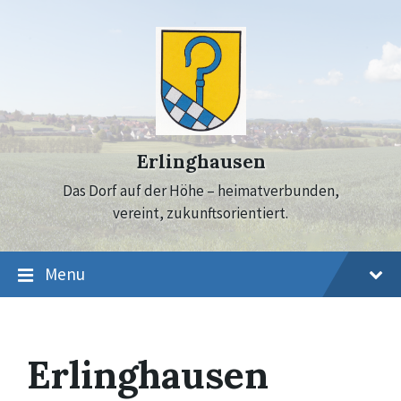
Skip
Skip
Skip
to
to
to
content
main
footer
navigation
Erlinghausen
Das Dorf auf der Höhe – heimatverbunden,
vereint, zukunftsorientiert.
Menu
Erlinghausen