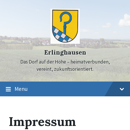
Skip
Skip
Skip
to
to
to
content
main
footer
navigation
Erlinghausen
Das Dorf auf der Höhe – heimatverbunden,
vereint, zukunftsorientiert.
Menu
Impressum