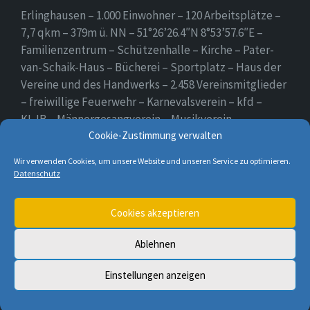
Erlinghausen – 1.000 Einwohner – 120 Arbeitsplätze –
7,7 qkm – 379m ü. NN – 51°26’26.4″N 8°53’57.6″E –
Familienzentrum – Schützenhalle – Kirche – Pater-
van-Schaik-Haus – Bücherei – Sportplatz – Haus der
Vereine und des Handwerks – 2.458 Vereinsmitglieder
– freiwillige Feuerwehr – Karnevalsverein – kfd –
KLJB – Männergesangverein – Musikverein –
Schützenverein – Sportverein – Use Erlingsen – das
Cookie-Zustimmung verwalten
Dorf auf der Höhe.
Wir verwenden Cookies, um unsere Website und unseren Service zu optimieren.
Datenschutz
E-
Cookies akzeptieren
Mail
Ablehnen
© 2026 Erlinghausen
Einstellungen anzeigen