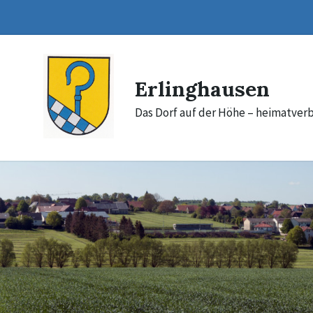
Skip
Skip
Skip
to
to
to
content
main
footer
navigation
Erlinghausen
Das Dorf auf der Höhe – heimatverb