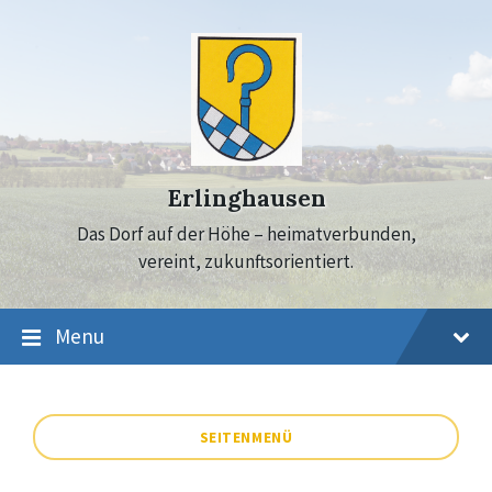
Skip
Skip
Skip
to
to
to
content
main
footer
navigation
Erlinghausen
Das Dorf auf der Höhe – heimatverbunden,
vereint, zukunftsorientiert.
Menu
SEITENMENÜ