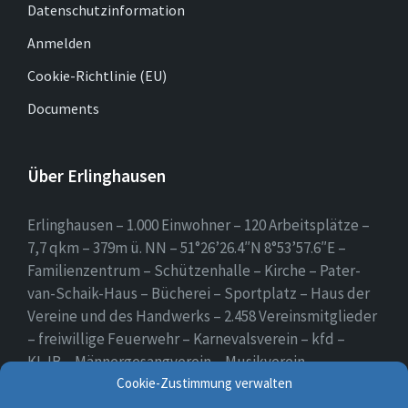
Datenschutzinformation
Anmelden
Cookie-Richtlinie (EU)
Documents
Über Erlinghausen
Erlinghausen – 1.000 Einwohner – 120 Arbeitsplätze –
7,7 qkm – 379m ü. NN – 51°26’26.4″N 8°53’57.6″E –
Familienzentrum – Schützenhalle – Kirche – Pater-
van-Schaik-Haus – Bücherei – Sportplatz – Haus der
Vereine und des Handwerks – 2.458 Vereinsmitglieder
– freiwillige Feuerwehr – Karnevalsverein – kfd –
KLJB – Männergesangverein – Musikverein –
Schützenverein – Sportverein – Use Erlingsen – das
Cookie-Zustimmung verwalten
Dorf auf der Höhe.