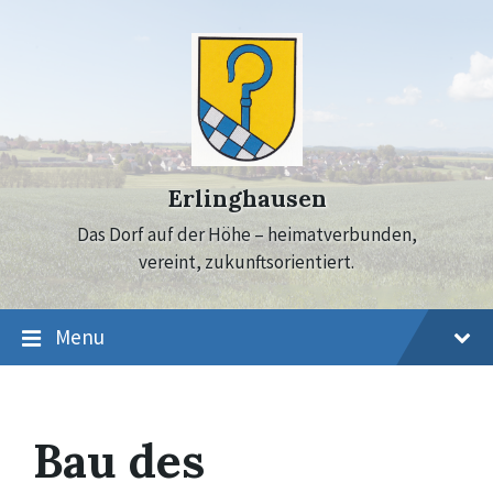
Skip
Skip
Skip
to
to
to
content
main
footer
navigation
Erlinghausen
Das Dorf auf der Höhe – heimatverbunden,
vereint, zukunftsorientiert.
Menu
Bau des