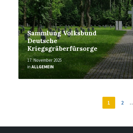
Sammlung Volksbund
Deutsche
Kriegsgräberfürsorge
17. November 2025
in
ALLGEMEIN
Seitennummerierung
1
2
der
Beiträge