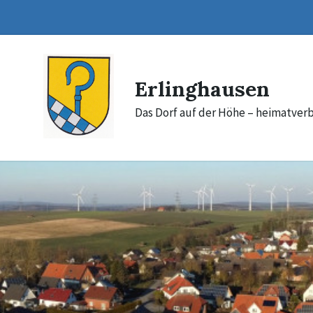
Skip
Skip
Skip
to
to
to
content
main
footer
navigation
Erlinghausen
Das Dorf auf der Höhe – heimatverb