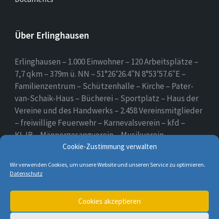
Über Erlinghausen
Erlinghausen – 1.000 Einwohner – 120 Arbeitsplätze –
7,7 qkm – 379m ü. NN – 51°26’26.4″N 8°53’57.6″E –
Familienzentrum – Schützenhalle – Kirche – Pater-
van-Schaik-Haus – Bücherei – Sportplatz – Haus der
Vereine und des Handwerks – 2.458 Vereinsmitglieder
– freiwillige Feuerwehr – Karnevalsverein – kfd –
KLJB – Männergesangverein – Musikverein –
Schützenverein – Sportverein – Use Erlingsen – das
Cookie-Zustimmung verwalten
Dorf auf der Höhe.
Wir verwenden Cookies, um unsere Website und unseren Service zu optimieren.
Datenschutz
E-
Cookies akzeptieren
Mail