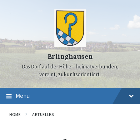
Skip
Skip
Skip
to
to
to
content
main
footer
navigation
Erlinghausen
Das Dorf auf der Höhe – heimatverbunden,
vereint, zukunftsorientiert.
Menu
HOME
AKTUELLES