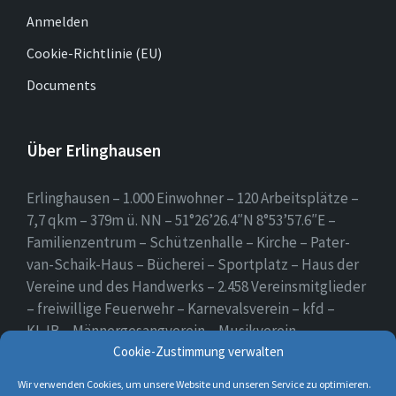
Anmelden
Cookie-Richtlinie (EU)
Documents
Über Erlinghausen
Erlinghausen – 1.000 Einwohner – 120 Arbeitsplätze –
7,7 qkm – 379m ü. NN – 51°26’26.4″N 8°53’57.6″E –
Familienzentrum – Schützenhalle – Kirche – Pater-
van-Schaik-Haus – Bücherei – Sportplatz – Haus der
Vereine und des Handwerks – 2.458 Vereinsmitglieder
– freiwillige Feuerwehr – Karnevalsverein – kfd –
KLJB – Männergesangverein – Musikverein –
Schützenverein – Sportverein – Use Erlingsen – das
Cookie-Zustimmung verwalten
Dorf auf der Höhe.
Wir verwenden Cookies, um unsere Website und unseren Service zu optimieren.