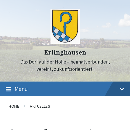
Skip
Skip
Skip
to
to
to
content
main
footer
navigation
Erlinghausen
Das Dorf auf der Höhe – heimatverbunden,
vereint, zukunftsorientiert.
Menu
HOME
AKTUELLES