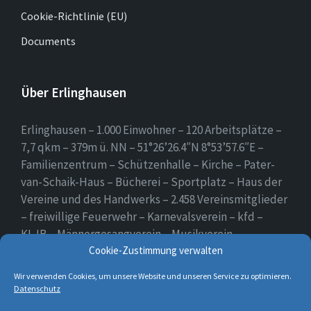
Cookie-Richtlinie (EU)
Documents
Über Erlinghausen
Erlinghausen – 1.000 Einwohner – 120 Arbeitsplätze –
7,7 qkm – 379m ü. NN – 51°26’26.4″N 8°53’57.6″E –
Familienzentrum – Schützenhalle – Kirche – Pater-
van-Schaik-Haus – Bücherei – Sportplatz – Haus der
Vereine und des Handwerks – 2.458 Vereinsmitglieder
– freiwillige Feuerwehr – Karnevalsverein – kfd –
KLJB – Männergesangverein – Musikverein –
Schützenverein – Sportverein – Use Erlingsen – das
Cookie-Zustimmung verwalten
Dorf auf der Höhe.
Wir verwenden Cookies, um unsere Website und unseren Service zu optimieren.
Datenschutz