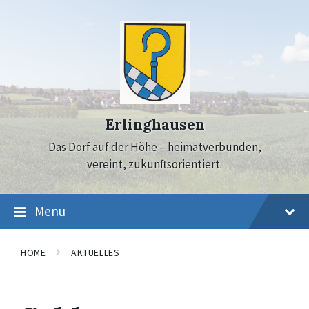
Skip
Skip
Skip
to
to
to
content
main
footer
navigation
Erlinghausen
Das Dorf auf der Höhe – heimatverbunden,
vereint, zukunftsorientiert.
Menu
HOME
AKTUELLES