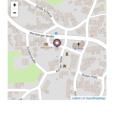
+
−
Leaflet
| ©
OpenStreetMap