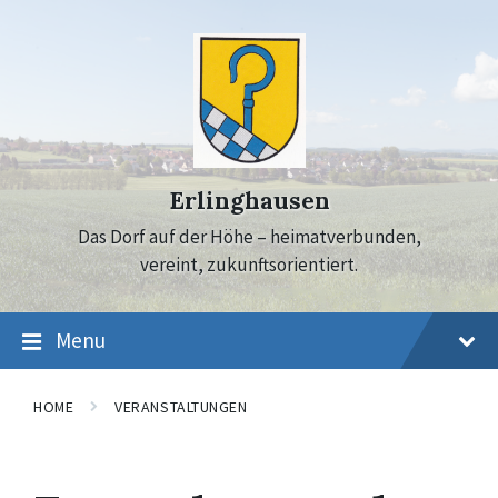
Skip
Skip
Skip
to
to
to
content
main
footer
navigation
Erlinghausen
Das Dorf auf der Höhe – heimatverbunden,
vereint, zukunftsorientiert.
Menu
HOME
VERANSTALTUNGEN