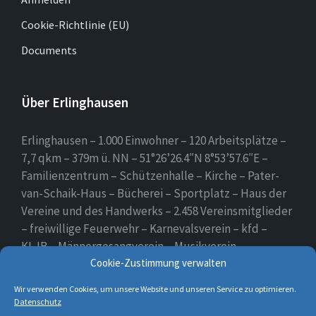
Cookie-Richtlinie (EU)
Documents
Über Erlinghausen
Erlinghausen – 1.000 Einwohner – 120 Arbeitsplätze –
7,7 qkm – 379m ü. NN – 51°26’26.4″N 8°53’57.6″E –
Familienzentrum – Schützenhalle – Kirche – Pater-
van-Schaik-Haus – Bücherei – Sportplatz – Haus der
Vereine und des Handwerks – 2.458 Vereinsmitglieder
– freiwillige Feuerwehr – Karnevalsverein – kfd –
KLJB – Männergesangverein – Musikverein –
Schützenverein – Sportverein – Use Erlingsen – das
Cookie-Zustimmung verwalten
Dorf auf der Höhe.
Wir verwenden Cookies, um unsere Website und unseren Service zu optimieren.
Datenschutz