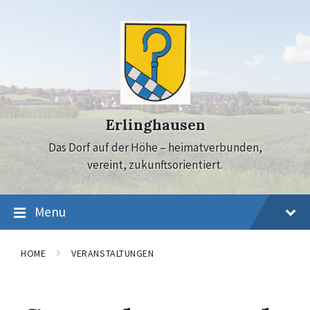
Skip
Skip
Skip
to
to
to
content
main
footer
navigation
Erlinghausen
Das Dorf auf der Höhe – heimatverbunden,
vereint, zukunftsorientiert.
Menu
HOME
VERANSTALTUNGEN