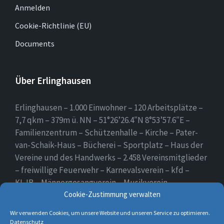
Anmelden
Cookie-Richtlinie (EU)
Documents
Über Erlinghausen
Erlinghausen – 1.000 Einwohner – 120 Arbeitsplätze –
7,7 qkm – 379m ü. NN – 51°26’26.4″N 8°53’57.6″E –
Familienzentrum – Schützenhalle – Kirche – Pater-
van-Schaik-Haus – Bücherei – Sportplatz – Haus der
Vereine und des Handwerks – 2.458 Vereinsmitglieder
– freiwillige Feuerwehr – Karnevalsverein – kfd –
KLJB – Männergesangverein – Musikverein –
Schützenverein – Sportverein – Use Erlingsen – das
Cookie-Zustimmung verwalten
Dorf auf der Höhe.
Wir verwenden Cookies, um unsere Website und unseren Service zu optimieren.
Datenschutz