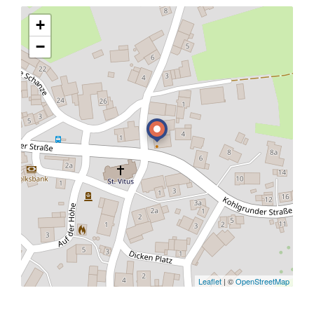
+
−
Leaflet
| ©
OpenStreetMap