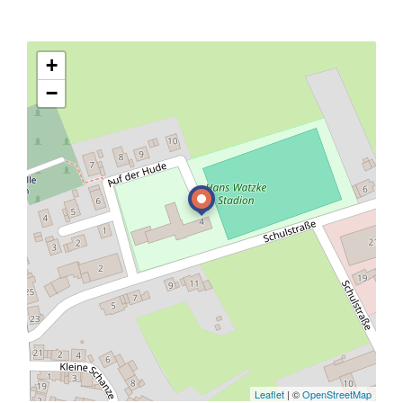
+
−
Leaflet
| ©
OpenStreetMap