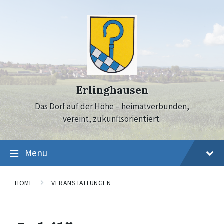
Skip
Skip
Skip
to
to
to
content
main
footer
navigation
Erlinghausen
Das Dorf auf der Höhe – heimatverbunden,
vereint, zukunftsorientiert.
Menu
HOME
VERANSTALTUNGEN