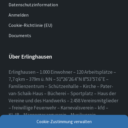
Datenschutzinformation
Anmelden
Cookie-Richtlinie (EU)
Documents
Über Erlinghausen
Erlinghausen – 1.000 Einwohner – 120 Arbeitsplätze –
7,7 qkm – 379m ü. NN – 51°26’26.4″N 8°53’57.6″E –
Familienzentrum – Schützenhalle – Kirche – Pater-
van-Schaik-Haus – Bücherei – Sportplatz – Haus der
Vereine und des Handwerks – 2.458 Vereinsmitglieder
– freiwillige Feuerwehr – Karnevalsverein – kfd –
KLJB – Männergesangverein – Musikverein –
Schützenverein – Sportverein – Use Erlingsen – das
Cookie-Zustimmung verwalten