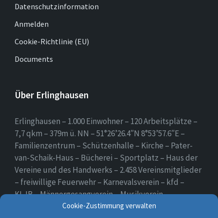
Datenschutzinformation
Anmelden
Cookie-Richtlinie (EU)
Documents
Über Erlinghausen
Erlinghausen – 1.000 Einwohner – 120 Arbeitsplätze –
7,7 qkm – 379m ü. NN – 51°26’26.4″N 8°53’57.6″E –
Familienzentrum – Schützenhalle – Kirche – Pater-
van-Schaik-Haus – Bücherei – Sportplatz – Haus der
Vereine und des Handwerks – 2.458 Vereinsmitglieder
– freiwillige Feuerwehr – Karnevalsverein – kfd –
KLJB – Männergesangverein – Musikverein –
Schützenverein – Sportverein – Use Erlingsen – das
Cookie-Zustimmung verwalten