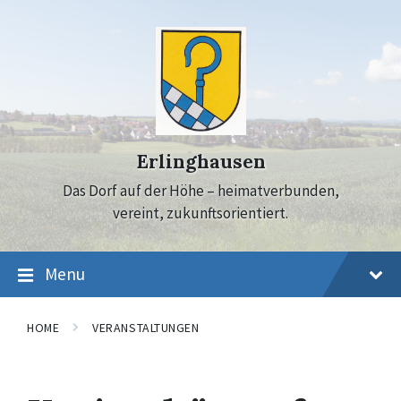
Skip
Skip
Skip
to
to
to
content
main
footer
navigation
Erlinghausen
Das Dorf auf der Höhe – heimatverbunden,
vereint, zukunftsorientiert.
Menu
HOME
VERANSTALTUNGEN