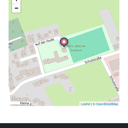
−
Leaflet
| ©
OpenStreetMap