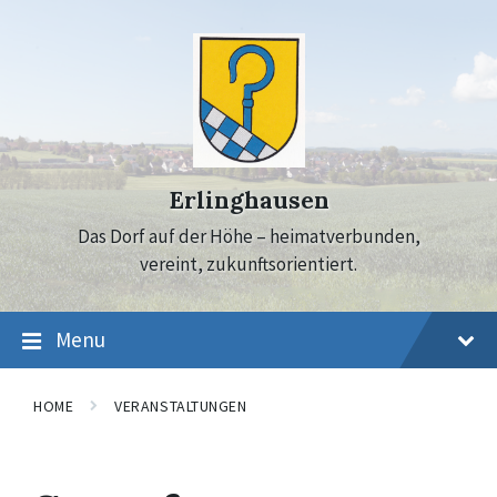
Skip
Skip
Skip
to
to
to
content
main
footer
navigation
Erlinghausen
Das Dorf auf der Höhe – heimatverbunden,
vereint, zukunftsorientiert.
Menu
HOME
VERANSTALTUNGEN