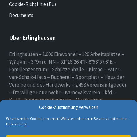
Cookie-Richtlinie (EU)
Documents
Über Erlinghausen
Erlinghausen – 1.000 Einwohner – 120 Arbeitsplätze –
7,7 qkm – 379m ü. NN – 51°26’26.4″N 8°53’57.6″E –
Familienzentrum – Schützenhalle – Kirche – Pater-
van-Schaik-Haus – Bücherei – Sportplatz – Haus der
Vereine und des Handwerks – 2.458 Vereinsmitglieder
– freiwillige Feuerwehr – Karnevalsverein – kfd –
KLJB – Männergesangverein – Musikverein –
Schützenverein – Sportverein – Use Erlingsen – das
Cookie-Zustimmung verwalten
Dorf auf der Höhe.
Wir verwenden Cookies, um unsere Website und unseren Service zu optimieren.
Datenschutz