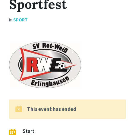
Sportfest
in
SPORT
This event has ended
Start