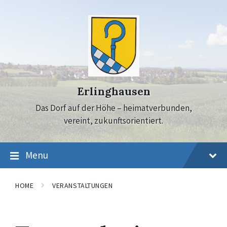
Skip
Skip
Skip
to
to
to
content
main
footer
navigation
Erlinghausen
Das Dorf auf der Höhe – heimatverbunden,
vereint, zukunftsorientiert.
Menu
HOME
VERANSTALTUNGEN