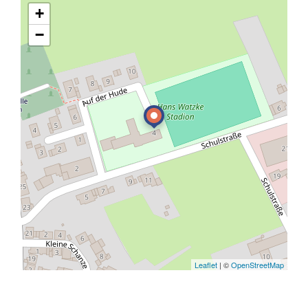
+
−
Leaflet
| ©
OpenStreetMap