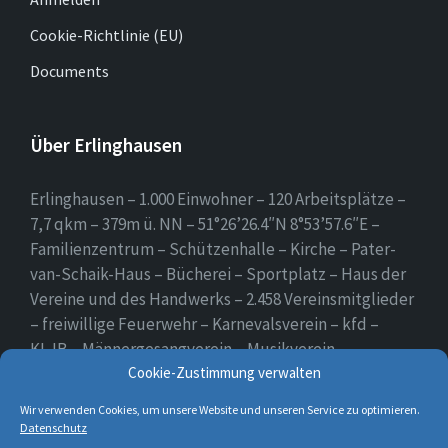
Cookie-Richtlinie (EU)
Documents
Über Erlinghausen
Erlinghausen – 1.000 Einwohner – 120 Arbeitsplätze –
7,7 qkm – 379m ü. NN – 51°26’26.4″N 8°53’57.6″E –
Familienzentrum – Schützenhalle – Kirche – Pater-
van-Schaik-Haus – Bücherei – Sportplatz – Haus der
Vereine und des Handwerks – 2.458 Vereinsmitglieder
– freiwillige Feuerwehr – Karnevalsverein – kfd –
KLJB – Männergesangverein – Musikverein –
Schützenverein – Sportverein – Use Erlingsen – das
Cookie-Zustimmung verwalten
Dorf auf der Höhe.
Wir verwenden Cookies, um unsere Website und unseren Service zu optimieren.
Datenschutz