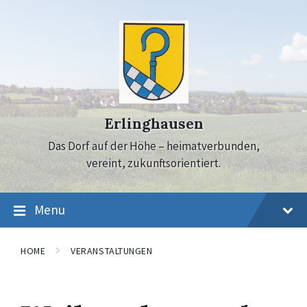
Skip
Skip
Skip
to
to
to
content
main
footer
navigation
Erlinghausen
Das Dorf auf der Höhe – heimatverbunden,
vereint, zukunftsorientiert.
Menu
HOME
VERANSTALTUNGEN