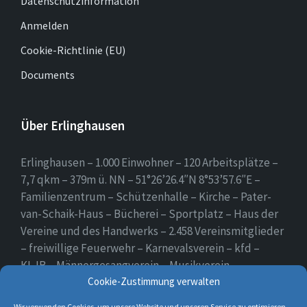
Datenschutzinformation
Anmelden
Cookie-Richtlinie (EU)
Documents
Über Erlinghausen
Erlinghausen – 1.000 Einwohner – 120 Arbeitsplätze –
7,7 qkm – 379m ü. NN – 51°26’26.4″N 8°53’57.6″E –
Familienzentrum – Schützenhalle – Kirche – Pater-
van-Schaik-Haus – Bücherei – Sportplatz – Haus der
Vereine und des Handwerks – 2.458 Vereinsmitglieder
– freiwillige Feuerwehr – Karnevalsverein – kfd –
KLJB – Männergesangverein – Musikverein –
Schützenverein – Sportverein – Use Erlingsen – das
Cookie-Zustimmung verwalten
Dorf auf der Höhe.
Wir verwenden Cookies, um unsere Website und unseren Service zu optimieren.