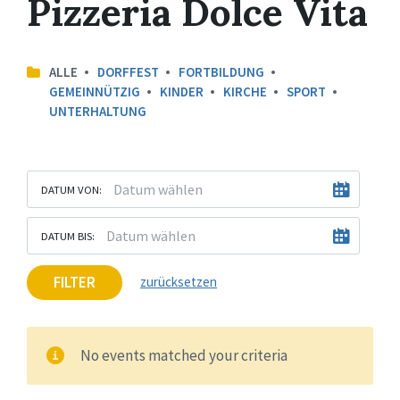
Pizzeria Dolce Vita
ALLE
DORFFEST
FORTBILDUNG
GEMEINNÜTZIG
KINDER
KIRCHE
SPORT
UNTERHALTUNG
DATUM VON:
DATUM BIS:
FILTER
zurücksetzen
No events matched your criteria