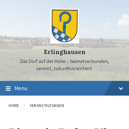
Skip
Skip
Skip
to
to
to
content
main
footer
navigation
Erlinghausen
Das Dorf auf der Höhe – heimatverbunden,
vereint, zukunftsorientiert.
Menu
HOME
VERANSTALTUNGEN