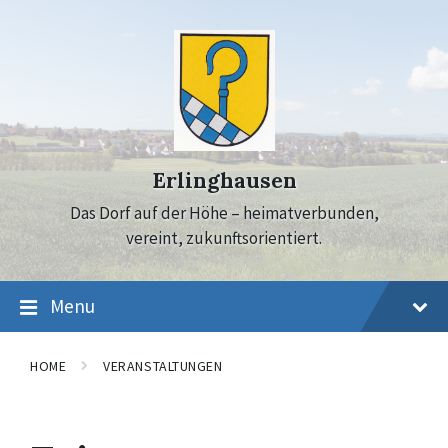
Skip
Skip
Skip
to
to
to
content
main
footer
navigation
Erlinghausen
Das Dorf auf der Höhe – heimatverbunden,
vereint, zukunftsorientiert.
Menu
HOME
VERANSTALTUNGEN