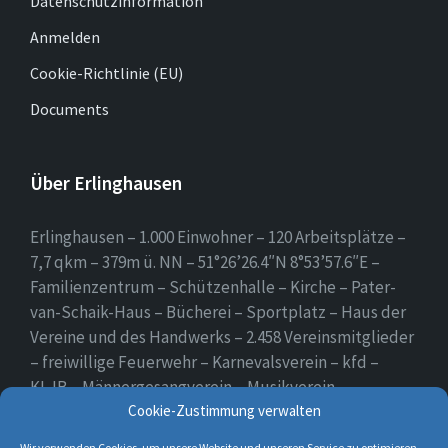
Datenschutzinformation
Anmelden
Cookie-Richtlinie (EU)
Documents
Über Erlinghausen
Erlinghausen – 1.000 Einwohner – 120 Arbeitsplätze –
7,7 qkm – 379m ü. NN – 51°26’26.4″N 8°53’57.6″E –
Familienzentrum – Schützenhalle – Kirche – Pater-
van-Schaik-Haus – Bücherei – Sportplatz – Haus der
Vereine und des Handwerks – 2.458 Vereinsmitglieder
– freiwillige Feuerwehr – Karnevalsverein – kfd –
KLJB – Männergesangverein – Musikverein –
Schützenverein – Sportverein – Use Erlingsen – das
Cookie-Zustimmung verwalten
Dorf auf der Höhe.
Wir verwenden Cookies, um unsere Website und unseren Service zu optimieren.