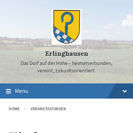
Skip
Skip
Skip
to
to
to
content
main
footer
navigation
Erlinghausen
Das Dorf auf der Höhe – heimatverbunden,
vereint, zukunftsorientiert.
Menu
HOME
VERANSTALTUNGEN