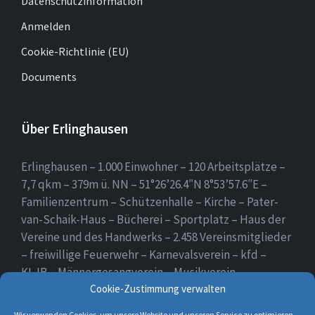
Datenschutzinformation
Anmelden
Cookie-Richtlinie (EU)
Documents
Über Erlinghausen
Erlinghausen – 1.000 Einwohner – 120 Arbeitsplätze –
7,7 qkm – 379m ü. NN – 51°26’26.4″N 8°53’57.6″E –
Familienzentrum – Schützenhalle – Kirche – Pater-
van-Schaik-Haus – Bücherei – Sportplatz – Haus der
Vereine und des Handwerks – 2.458 Vereinsmitglieder
– freiwillige Feuerwehr – Karnevalsverein – kfd –
KLJB – Männergesangverein – Musikverein –
Schützenverein – Sportverein – Use Erlingsen – das
Cookie-Zustimmung verwalten
Dorf auf der Höhe.
Wir verwenden Cookies, um unsere Website und unseren Service zu optimieren.