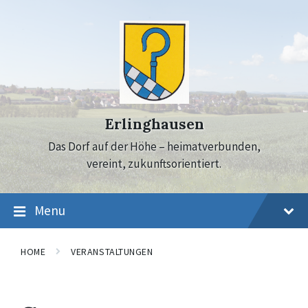
Skip
Skip
Skip
to
to
to
content
main
footer
navigation
Erlinghausen
Das Dorf auf der Höhe – heimatverbunden,
vereint, zukunftsorientiert.
Menu
HOME
VERANSTALTUNGEN