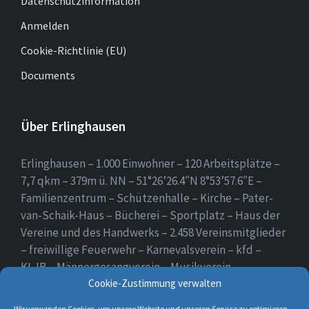
Datenschutzinformation
Anmelden
Cookie-Richtlinie (EU)
Documents
Über Erlinghausen
Erlinghausen – 1.000 Einwohner – 120 Arbeitsplätze –
7,7 qkm – 379m ü. NN – 51°26’26.4″N 8°53’57.6″E –
Familienzentrum – Schützenhalle – Kirche – Pater-
van-Schaik-Haus – Bücherei – Sportplatz – Haus der
Vereine und des Handwerks – 2.458 Vereinsmitglieder
– freiwillige Feuerwehr – Karnevalsverein – kfd –
KLJB – Männergesangverein – Musikverein –
Schützenverein – Sportverein – Use Erlingsen – das
Cookie-Zustimmung verwalten
Dorf auf der Höhe.
Wir verwenden Cookies, um unsere Website und unseren Service zu optimieren.