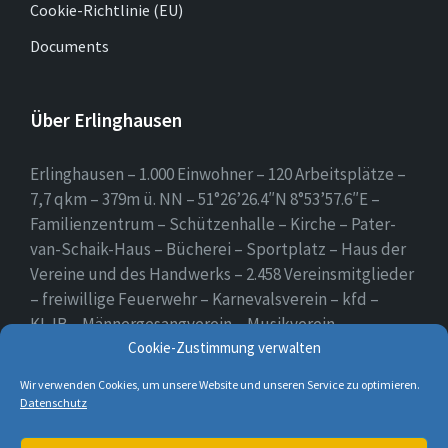
Cookie-Richtlinie (EU)
Documents
Über Erlinghausen
Erlinghausen – 1.000 Einwohner – 120 Arbeitsplätze –
7,7 qkm – 379m ü. NN – 51°26’26.4″N 8°53’57.6″E –
Familienzentrum – Schützenhalle – Kirche – Pater-
van-Schaik-Haus – Bücherei – Sportplatz – Haus der
Vereine und des Handwerks – 2.458 Vereinsmitglieder
– freiwillige Feuerwehr – Karnevalsverein – kfd –
KLJB – Männergesangverein – Musikverein –
Cookie-Zustimmung verwalten
Schützenverein – Sportverein – Use Erlingsen – das
Dorf auf der Höhe.
Wir verwenden Cookies, um unsere Website und unseren Service zu optimieren.
Datenschutz