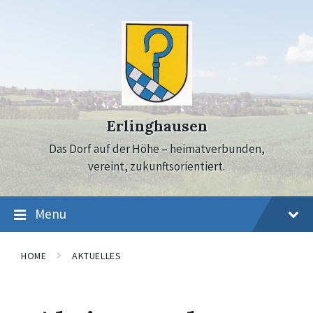
Skip
Skip
Skip
to
to
to
content
main
footer
navigation
Erlinghausen
Das Dorf auf der Höhe – heimatverbunden,
vereint, zukunftsorientiert.
Menu
HOME
AKTUELLES