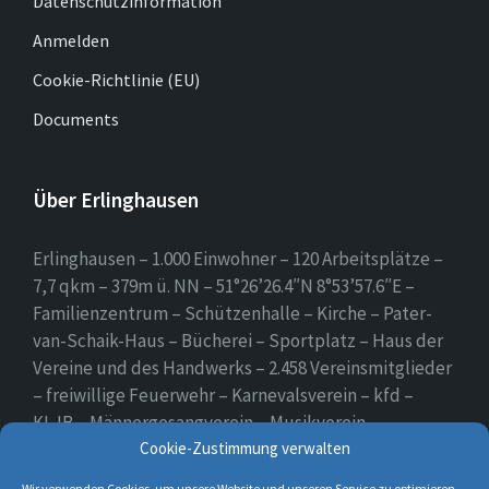
Datenschutzinformation
Anmelden
Cookie-Richtlinie (EU)
Documents
Über Erlinghausen
Erlinghausen – 1.000 Einwohner – 120 Arbeitsplätze –
7,7 qkm – 379m ü. NN – 51°26’26.4″N 8°53’57.6″E –
Familienzentrum – Schützenhalle – Kirche – Pater-
van-Schaik-Haus – Bücherei – Sportplatz – Haus der
Vereine und des Handwerks – 2.458 Vereinsmitglieder
– freiwillige Feuerwehr – Karnevalsverein – kfd –
KLJB – Männergesangverein – Musikverein –
Schützenverein – Sportverein – Use Erlingsen – das
Cookie-Zustimmung verwalten
Dorf auf der Höhe.
Wir verwenden Cookies, um unsere Website und unseren Service zu optimieren.