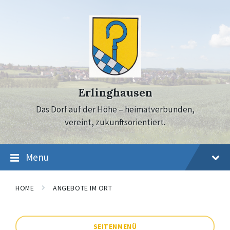
Skip
Skip
Skip
to
to
to
content
main
footer
navigation
Erlinghausen
Das Dorf auf der Höhe – heimatverbunden,
vereint, zukunftsorientiert.
Menu
HOME
ANGEBOTE IM ORT
SEITENMENÜ