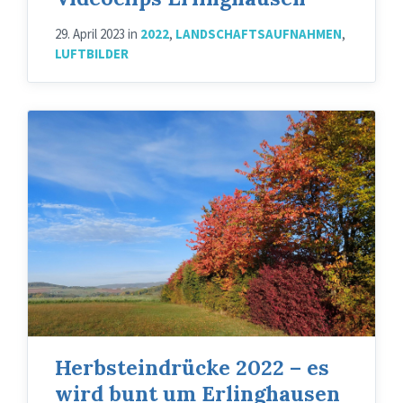
29. April 2023
in
2022
,
LANDSCHAFTSAUFNAHMEN
,
LUFTBILDER
Sandkuhle
Herbsteindrücke 2022 – es
wird bunt um Erlinghausen