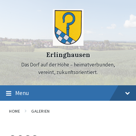
Skip
Skip
Skip
to
to
to
content
main
footer
navigation
Erlinghausen
Das Dorf auf der Höhe – heimatverbunden,
vereint, zukunftsorientiert.
Menu
HOME
GALERIEN