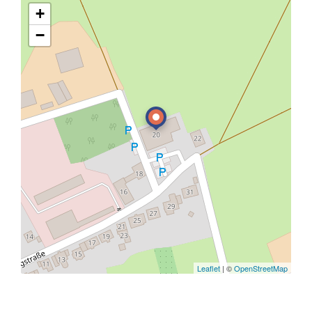
+
−
Leaflet
| ©
OpenStreetMap