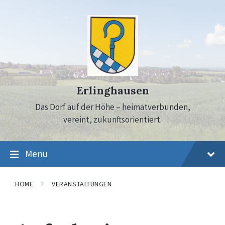
Skip
Skip
Skip
to
to
to
content
main
footer
navigation
Erlinghausen
Das Dorf auf der Höhe – heimatverbunden,
vereint, zukunftsorientiert.
Menu
HOME
VERANSTALTUNGEN