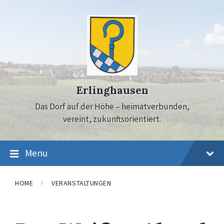
Skip
Skip
Skip
to
to
to
content
main
footer
navigation
Erlinghausen
Das Dorf auf der Höhe – heimatverbunden,
vereint, zukunftsorientiert.
Menu
HOME
VERANSTALTUNGEN