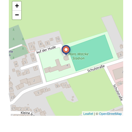
+
−
Leaflet
| ©
OpenStreetMap