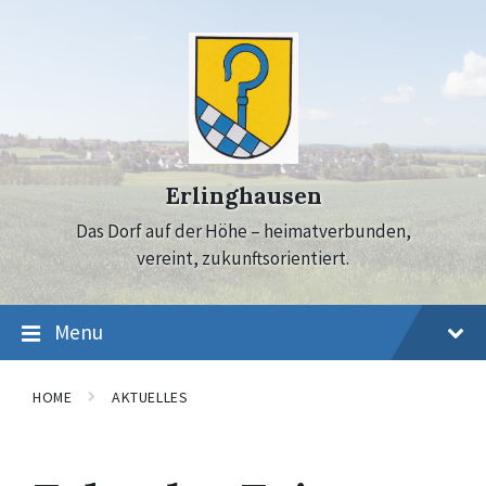
Skip
Skip
Skip
to
to
to
content
main
footer
navigation
Erlinghausen
Das Dorf auf der Höhe – heimatverbunden,
vereint, zukunftsorientiert.
Menu
HOME
AKTUELLES