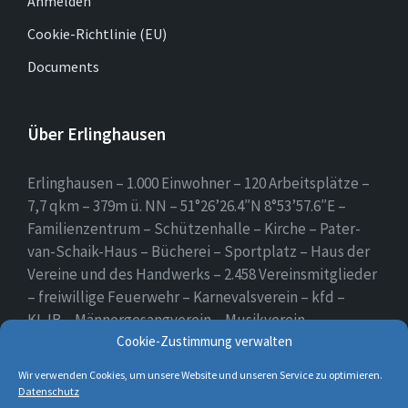
Anmelden
Cookie-Richtlinie (EU)
Documents
Über Erlinghausen
Erlinghausen – 1.000 Einwohner – 120 Arbeitsplätze –
7,7 qkm – 379m ü. NN – 51°26’26.4″N 8°53’57.6″E –
Familienzentrum – Schützenhalle – Kirche – Pater-
van-Schaik-Haus – Bücherei – Sportplatz – Haus der
Vereine und des Handwerks – 2.458 Vereinsmitglieder
– freiwillige Feuerwehr – Karnevalsverein – kfd –
KLJB – Männergesangverein – Musikverein –
Cookie-Zustimmung verwalten
Schützenverein – Sportverein – Use Erlingsen – das
Dorf auf der Höhe.
Wir verwenden Cookies, um unsere Website und unseren Service zu optimieren.
Datenschutz